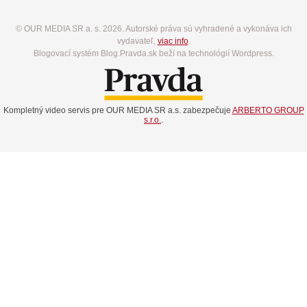
© OUR MEDIA SR a. s. 2026. Autorské práva sú vyhradené a vykonáva ich
vydavateľ,
viac info
.
Blogovací systém Blog.Pravda.sk beží na technológií Wordpress.
Kompletný video servis pre OUR MEDIA SR a.s. zabezpečuje
ARBERTO GROUP
s.r.o.
.