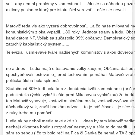
voliť aby nemal problémy v zamestnaní…..Ak ste sa náhodou pozabu
aktívny poslanec ktorý pre istotu išiel varovať …ešte ste nevolili…..
Matovič teda vie ako vyzerá dobrovoľnosť…..a čo naše milované m
komunistickým z oka vypadli….80 roky Jednota strany a ludu, Obča
kandidátom NF, Volieb sa zúčastnilo 99% občanov, Demokratický so
zatuchlý kapitalistický systém…..,
Televízia usmievavé tváre nadšených komunistov s akou dôverou v
no a dnes Ludia majú o testovanie velký zaujem, Občania dali od
spochybňovali testovanie,, pred testovaním pomáhali Matovičovi ab
politická úloha bola splnená…..
Skutočnosť 80% ludí bola tam z donútenia kvôli zamestnaniu (pričom
podnikatelia rýchlo vyložili ešte pred Mikasovou vyhláškou) že budú 
ten Matovič vyhovuje, zastavil minimálnu mzdu, zastavil zvyšovanie
dôchodkový vek, zrušil bankám odvod….to je náš človek…je síce 
z ruky treba mu pomôcť….
Ludia ak by neboli media také aké sú…..dnes by tam Matovič sedieť
nechajú diktatora hodinu rozprávať nezmysly a šíria to do medií….
sám so sebou ( čo to bolo reči na Fica či Danka že nemá v TA 3 op