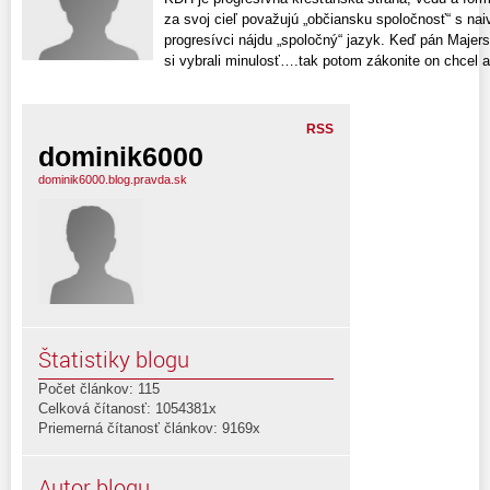
za svoj cieľ považujú „občiansku spoločnosť“ s na
progresívci nájdu „spoločný“ jazyk. Keď pán Majer
si vybrali minulosť….tak potom zákonite on chcel ab
RSS
dominik6000
dominik6000.blog.pravda.sk
Štatistiky blogu
Počet článkov: 115
Celková čítanosť: 1054381x
Priemerná čítanosť článkov: 9169x
Autor blogu