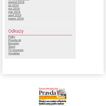
august 2019
júl 2019
jún 2019
máj 2019
apríl 2019
marec 2019
Odkazy
Fotky
Pravda.sk
Recepty
Šport
TV program
Vinotéka