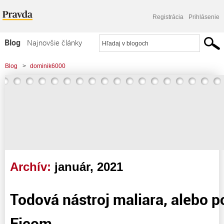
Registrácia
Prihlásenie
Blog
Najnovšie články
Najčítanejšie články
Blog
>
dominik6000
Najkomentovanejšie články
Zoznam blogov
Komerčné blogy
Archív:
január, 2021
Todová nástroj maliara, alebo 
Ficom