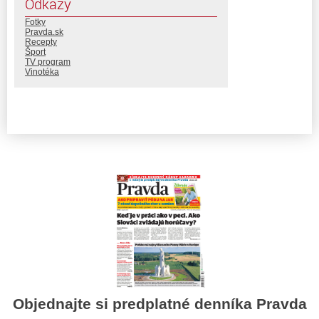
Odkazy
Fotky
Pravda.sk
Recepty
Šport
TV program
Vinotéka
Objednajte si predplatné denníka Pravda