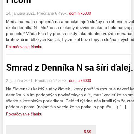
14. januára 2021, Prečítané 6 496x,
dominik6000
Medialna mafia napojená na americké tajné služby na robenie rev
okolo denníka N . Možno sa niekedy dozvieme ako to bolo naozaj s
prospelo? Vláda Fica by predsa nikdy takú ritualnu vraždu nenariadi
kruhov, či im blízkych Kuciak, by zmizol bez stopy a slečna z východu
Pokračovanie článku
Smrad z Denníka N sa šíri ďalej. .
2. januára 2021, Prečítané 17 593x,
dominik6000
Na Slovensku každý súdny človek , ktorý používa rozum a neverí 
denníka N a im podobných novinárskych elít , musí vedieť že so sm
všetko s kostolným poriadkom. Celé tri týždne nás krmili tým že z
pádom o postel (najnovšia verzia že sa potkol o papuču …) […]
Pokračovanie článku
RSS