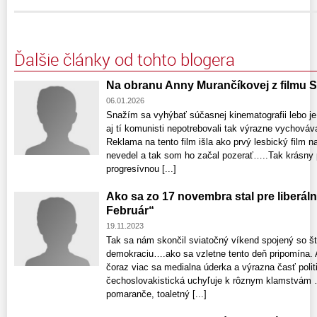
Ďalšie články od tohto blogera
Na obranu Anny Murančíkovej z filmu S
06.01.2026
Snažím sa vyhýbať súčasnej kinematografii lebo je
aj tí komunisti nepotrebovali tak výrazne vychováva
Reklama na tento film išla ako prvý lesbický fil
nevedel a tak som ho začal pozerať…..Tak krásny 
progresívnou [...]
Ako sa zo 17 novembra stal pre liberál
Február“
19.11.2023
Tak sa nám skončil sviatočný víkend spojený so 
demokraciu….ako sa vzletne tento deň pripomína.
čoraz viac sa medialna úderka a výrazna časť poli
čechoslovakistická uchyľuje k rôznym klamstvám 
pomaranče, toaletný [...]