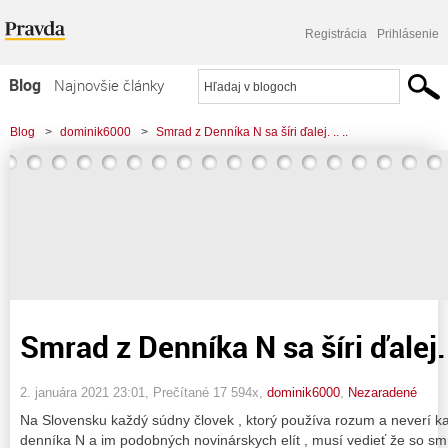
Registrácia
Prihlásenie
Blog
Najnovšie články
Najčítanejšie články
Blog
>
dominik6000
>
Smrad z Denníka N sa šíri ďalej. .. ..
Najkomentovanejšie články
Zoznam blogov
Komerčné blogy
Smrad z Denníka N sa šíri ďalej. .
2. januára 2021 23:01
, Prečítané 17 594x,
dominik6000
,
Nezaradené
Na Slovensku každý súdny človek , ktorý používa rozum a neverí 
denníka N a im podobných novinárskych elít , musí vedieť že so s