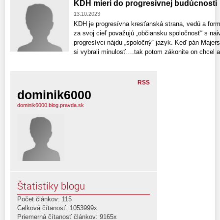
KDH mieri do progresívnej budúcnosti
13.10.2023
KDH je progresívna kresťanská strana, vedú a formuj
za svoj cieľ považujú „občiansku spoločnosť“ s na
progresívci nájdu „spoločný“ jazyk. Keď pán Majer
si vybrali minulosť….tak potom zákonite on chcel ab
RSS
dominik6000
dominik6000.blog.pravda.sk
Štatistiky blogu
Počet článkov: 115
Celková čítanosť: 1053999x
Priemerná čítanosť článkov: 9165x