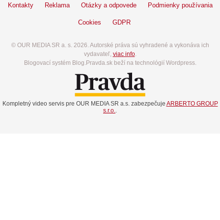
Kontakty
Reklama
Otázky a odpovede
Podmienky používania
Cookies
GDPR
© OUR MEDIA SR a. s. 2026. Autorské práva sú vyhradené a vykonáva ich
vydavateľ,
viac info
.
Blogovací systém Blog.Pravda.sk beží na technológií Wordpress.
Kompletný video servis pre OUR MEDIA SR a.s. zabezpečuje
ARBERTO GROUP
s.r.o.
.