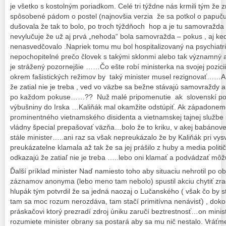
je všetko s kostolným poriadkom. Celé tri týždne nás krmili tým že 
spôsobené pádom o postel (najnovšia verzia že sa potkol o papuču
dušovala že tak to bolo, po troch týždňoch hop a je tu samovražda
nevylučuje že už aj prvá „nehoda“ bola samovražda – pokus , aj ked
nenasvedčovalo .Napriek tomu mu bol hospitalizovaný na psychiatri
nepochopitelné prečo človek s takými sklonmi alebo tak významný a
je strážený pozornejšie ……Čo ešte robí ministerka na svojej pozicii…
okrem fašistických režimov by taký minister musel rezignovať……A 
že zatial nie je treba , ved vo väzbe sa bežne stávajú samovraždy 
po každom pokuse……?? Nuž malé pripomenutie ak slovenskí polic
výbušniny do Irska …Kaliňák mal okamžite odstúpiť. Ak západoneme
prominentného vietnamského disidenta a vietnamskej tajnej službe 
vládny špecial prepašovať väzňa…bolo že to kriku, v akej babánovej
stále minister…..ani raz sa však nepreukázalo že by Kaliňák pri vys
preukázatelne klamala až tak že sa jej prášilo z huby a media polit
odkazajú že zatiaľ nie je treba …..lebo oni klamať a podvádzať môž
Ďalší príklad minister Naď namiesto toho aby situaciu nehrotil po o
záznamov anonyma (lebo meno tam nebolo) spustil akciu chytiť zra
hlupák tým potvrdil že sa jedná naozaj o Lučanského ( však čo by s
tam sa moc rozum nerozdáva, tam stačí primitívna nenávisť) , doko
práskačovi ktorý prezradí zdroj úniku zaručí beztrestnosť…on mini
rozumiete minister obrany sa postará aby sa mu nič nestalo. Vráť