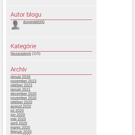
Autor blogu
dominik6000
Kategórie
Nezaradené
(115)
Archív
január 2026
november 2023
október 2023
január 2021
december 2020
november 2020
október 2020
august 2020
júl 2020
jún 2020
máj 2020
apríl 2020
marec 2020
február 2020