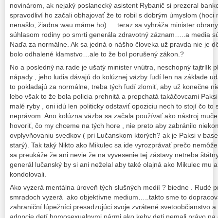
novinárom, ak nejaký poslanecký asistent Rybanič si prezeral banko
spravodliví ho začali obhajovať že to robil s dobrým úmyslom (hoci
nenašlo, žiadna wau máme ho)…. teraz sa vyhráža minister obrany č
súhlasom rodiny po smrti generála zdravotný záznam…..a media sú
Naďa za normálne. Ak sa jedná o nášho človeka už pravda nie je dôle
bolo odhalené klamstvo…ale to že bol porušený zákon.?
No a posledný na rade je ušatý minister vnútra, neschopný tajtrlík p
nápady , jeho ludia dávajú do kolúznej väzby ľudí len na základe ud
to pokladajú za normálne, treba tých ľudí zlomiť, aby už konečne ni
lebo však to že bola policia prehnitá a prepchatá takáčovcami Paksi
malé ryby , oni idú len politicky odstaviť opoziciu nech to stojí čo t
neprávom. Ano kolúzna väzba sa začala používať ako nástroj mučenia
hovoriť, čo my chceme na tých hore , nie preto aby zabránilo niekom
ovplyvňovaniu svedkov ( pri Lučanskom ktorých? ak je Paksi v base
starý). Tak taký Nikto ako Mikulec sa ide vyrozprávať prečo nemôže
sa preukáže že ani nevie že na vyvesenie tej zástavy netreba štátny
generál lučanský by si ani neželal aby také olajná ako Mikulec m
kondolovali.
Ako vyzerá mentálna úroveň tých slušných medií ? biedne . Rudé p
smradoch vyzerá ako objektívne medium…..takto sme to dopracovali.
zahraniční lúpežníci presadzujúci svoje zvrátené svetoobčianstvo a 
adopcie detí homosexualnymi pármi ako keby deti nemali právo na