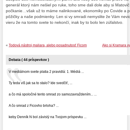
generál ktorý nám nešiel po ruke, toho sme dali dole aby si Matovi
počkanie…však už to máme nalinkované, ekonomiky po Covide a po
pôžičky a naše podmienky. Len si vy smradi nemyslite že Vám nevi
vieru že na tomto svete to nekončí, inak by to bolo len zúfalstvo.
«
Todová nástroj maliara, alebo posadnutosť Ficom
Ako si Kramara vy
Debata ( 44 príspevkov )
V mediálnom svete platia 2 pravidlá: 1. Médiá ...
Ty teda víš jak sa to stalo? Ide svedčiť, ...
a čo má spoločné tento smrad zo samozavraždením... ...
A čo smrad z Ficovho brloha? ...
keby Denník N bol závislý na Tvojom príspevku ...