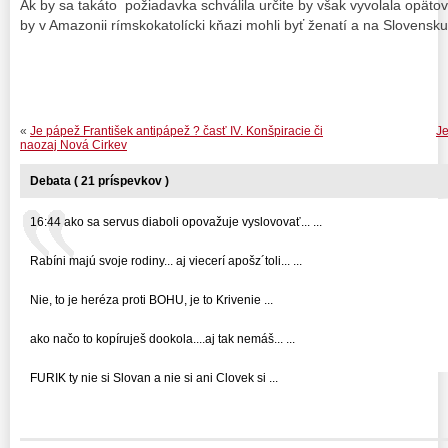
Ak by sa takáto požiadavka schválila určite by však vyvolala opätov
by v Amazonii rímskokatolícki kňazi mohli byť ženatí a na Slovensku
«
Je pápež František antipápež ? časť IV. Konšpiracie či
Je
naozaj Nová Cirkev
Debata ( 21 príspevkov )
16:44 ako sa servus diaboli opovažuje vyslovovať... ...
Rabíni majú svoje rodiny... aj viecerí apošz´toli... ...
Nie, to je heréza proti BOHU, je to Krivenie ...
ako načo to kopíruješ dookola....aj tak nemáš... ...
FURIK ty nie si Slovan a nie si ani Clovek si ...