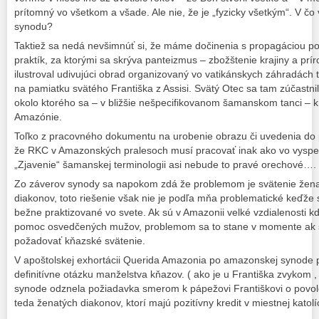
prítomný vo všetkom a všade. Ale nie, že je „fyzicky všetkým“. V čo v
synodu?
Taktiež sa nedá nevšimnúť si, že máme dočinenia s propagáciou 
praktík, za ktorými sa skrýva panteizmus – zbožštenie krajiny a prí
ilustroval udivujúci obrad organizovaný vo vatikánskych záhradách
na pamiatku svätého Františka z Assisi. Svätý Otec sa tam zúčastn
okolo ktorého sa – v bližšie nešpecifikovanom šamanskom tanci – kr
Amazónie.
Toľko z pracovného dokumentu na urobenie obrazu či uvedenia do
že RKC v Amazonských pralesoch musí pracovať inak ako vo vyspe
„Zjavenie“ šamanskej terminologii asi nebude to pravé orechové….
Zo záverov synody sa napokom zdá že problemom je svätenie ženat
diakonov, toto riešenie však nie je podľa mňa problematické keďže 
bežne praktizované vo svete. Ak sú v Amazonii velké vzdialenosti 
pomoc osvedčených mužov, problemom sa to stane v momente ak sa
požadovať kňazské svätenie.
V apoštolskej exhortácii Querida Amazonia po amazonskej synode p
definitívne otázku manželstva kňazov. ( ako je u Františka zvykom 
synode odznela požiadavka smerom k pápežovi Františkovi o povolenie
teda ženatých diakonov, ktorí majú pozitívny kredit v miestnej katol