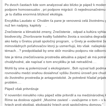
Po dvoch častiach kde som analyzoval ako blízko je pápež k moderne
podpore homosexualov , pri podpore migrácii či nejednoznačnému 
,je tu ďalšia enormná blízkosť ekológia.
Encyklika Laudato si Chválim ťa pane je venovená celá životnému
nuž len nadpisy, kapitoly ..
Znečistenie a klimatické zmeny, Znečistenie , odpad a kultúra vyhl
biodiverzity, Zhoršovanie kvality ľudského života a socialna degra
ako keby s Gretou písali spoločný program, u Grety je evidentné že
mimovládnych poťahovačov ktorý ju usmerňujú, kto však našepkáva
témach…? predpokladali by sme skôr morálnu podporu nie odborn
Iste je téma znečisťovania prostredia aktuálna a pápež ak má potreb
chvályhodné, ale napísať o tom encykliku je tak netradičné….
Mohli by sme aj polemizovať s ekologistami , Boh vyzval ludí podma
rovnováhu medzi snahou dosiahnuť vyššiu životnú úroveň pre chu
do životného prostredia je antagonistické. Je potrebné hľadať prijate
problém….
Pápež však pritvrdzuje
V novembri minulého roku pápež ešte pritvrdil a na medzinárodnej k
Ríme sa doslova vyjadril: „Musíme zaviesť – uvažujeme o tom – v ka
hriech proti ekológii, ekologický hriech proti spoločnému domovu.“