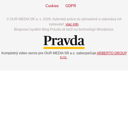
Cookies
GDPR
© OUR MEDIA SR a. s. 2026. Autorské práva sú vyhradené a vykonáva ich
vydavateľ,
viac info
.
Blogovací systém Blog.Pravda.sk beží na technológií Wordpress.
Kompletný video servis pre OUR MEDIA SR a.s. zabezpečuje
ARBERTO GROUP
s.r.o.
.