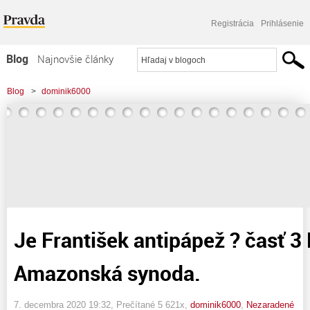
Registrácia
Prihlásenie
Blog
Najnovšie články
Najčítanejšie články
Blog
>
dominik6000
Najkomentovanejšie články
>
Je František antipápež ? časť 3 Ekologia, Amazonská synoda.
Zoznam blogov
Komerčné blogy
Je František antipápež ? časť 3 
Amazonská synoda.
7. decembra 2020 19:32
, Prečítané 5 621x,
dominik6000
,
Nezaradené