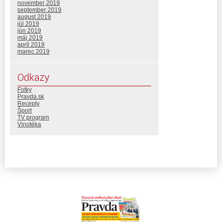
november 2019
september 2019
august 2019
júl 2019
jún 2019
máj 2019
apríl 2019
marec 2019
Odkazy
Fotky
Pravda.sk
Recepty
Šport
TV program
Vinotéka