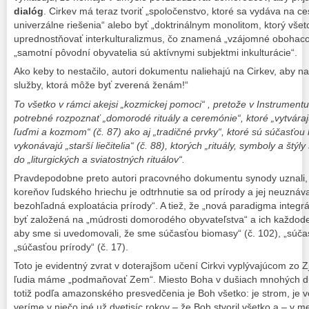
dialóg
. Cirkev má teraz tvoriť „spoločenstvo, ktoré sa vydáva na c
univerzálne riešenia“ alebo byť „doktrinálnym monolitom, ktorý vše
uprednostňovať interkulturalizmus, čo znamená „vzájomné obohacova
„samotní pôvodní obyvatelia sú aktívnymi subjektmi inkulturácie“.
Ako keby to nestačilo, autori dokumentu naliehajú na Cirkev, aby nan
služby, ktorá môže byť zverená ženám!“
To všetko v rámci akejsi „kozmickej pomoci“ , pretože v Instrumentu
potrebné rozpoznať „domorodé rituály a ceremónie“, ktoré „vytvár
ľuďmi a kozmom“ (č. 87) ako aj „tradičné prvky“, ktoré sú súčasťou 
vykonávajú „starší liečitelia“ (č. 88), ktorých „rituály, symboly a štý
do „liturgických a sviatostných rituálov“.
Pravdepodobne preto autori pracovného dokumentu synody uznali
koreňov ľudského hriechu je odtrhnutie sa od prírody a jej neuznáva
bezohľadná exploatácia prírody“. A tiež, že „nová paradigma integrá
byť založená na „múdrosti domorodého obyvateľstva“ a ich každode
aby sme si uvedomovali, že sme súčasťou biomasy“ (č. 102), „súča
„súčasťou prírody“ (č. 17).
Toto je evidentný zvrat v doterajšom učení Cirkvi vyplývajúcom zo Z
ľudia máme „podmaňovať Zem“. Miesto Boha v dušiach mnohých du
totiž podľa amazonského presvedčenia je Boh všetko: je strom, je vod
veríme v niečo iné už dvetisíc rokov – že Boh stvoril všetko a – v