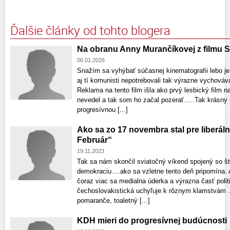
Ďalšie články od tohto blogera
Na obranu Anny Murančíkovej z filmu S
06.01.2026
Snažím sa vyhýbať súčasnej kinematografii lebo je
aj tí komunisti nepotrebovali tak výrazne vychováva
Reklama na tento film išla ako prvý lesbický fil
nevedel a tak som ho začal pozerať…..Tak krásny 
progresívnou [...]
Ako sa zo 17 novembra stal pre liberál
Február“
19.11.2023
Tak sa nám skončil sviatočný víkend spojený so 
demokraciu….ako sa vzletne tento deň pripomína.
čoraz viac sa medialna úderka a výrazna časť poli
čechoslovakistická uchyľuje k rôznym klamstvám 
pomaranče, toaletný [...]
KDH mieri do progresívnej budúcnosti