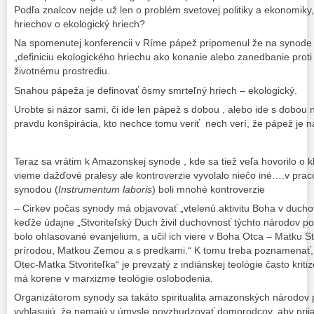
Podľa znalcov nejde už len o problém svetovej politiky a ekonomiky, 
hriechov o ekologický hriech?
Na spomenutej konferencii v Ríme pápež pripomenul že na synode
„definiciu ekologického hriechu ako konanie alebo zanedbanie prot
životnému prostrediu.
Snahou pápeža je definovať ôsmy smrteľný hriech – ekologický.
Urobte si názor sami, či ide len pápež s dobou , alebo ide s dobou 
pravdu konšpirácia, kto nechce tomu veriť nech verí, že pápež je
Teraz sa vrátim k Amazonskej synode , kde sa tiež veľa hovorilo o 
vieme dažďové pralesy ale kontroverzie vyvolalo niečo iné….v p
synodou (
Instrumentum laboris
) boli mnohé kontroverzie
– Cirkev počas synody má objavovať „vtelenú aktivitu Boha v duchov
keďže údajne „Stvoriteľský Duch živil duchovnosť týchto národov po
bolo ohlasované evanjelium, a učil ich viere v Boha Otca – Matku Stv
prírodou, Matkou Zemou a s predkami.“ K tomu treba poznamenať,
Otec-Matka Stvoriteľka“ je prevzatý z indiánskej teológie často krit
má korene v marxizme teológie oslobodenia.
Organizátorom synody sa takáto spiritualita amazonských národov p
vyhlasujú, že nemajú v úmysle povzbudzovať domorodcov, aby prijali