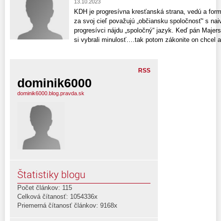
13.10.2023
KDH je progresívna kresťanská strana, vedú a formuj
za svoj cieľ považujú „občiansku spoločnosť“ s na
progresívci nájdu „spoločný“ jazyk. Keď pán Majer
si vybrali minulosť….tak potom zákonite on chcel ab
RSS
dominik6000
dominik6000.blog.pravda.sk
Štatistiky blogu
Počet článkov: 115
Celková čítanosť: 1054336x
Priemerná čítanosť článkov: 9168x